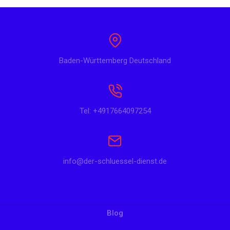
Baden-Württemberg Deutschland
Tel: +4917664097254
info@der-schluessel-dienst.de
Blog