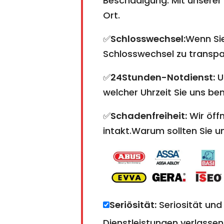
Beschädigung. Mit unserer 
Ort.
✅
Schlosswechsel:
Wenn Sie
Schlosswechsel zu transpare
✅
24Stunden-Notdienst:
U
welcher Uhrzeit Sie uns ben
✅
Schadenfreiheit:
Wir öffn
intakt.Warum sollten Sie 
Seriösität:
Seriosität und
Dienstleistungen verlassen