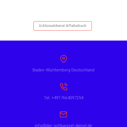
Schlüsseldienst Affalterbach
Baden-Württemberg Deutschland
Tel: +4917664097254
info@der-schluessel-dienst.de