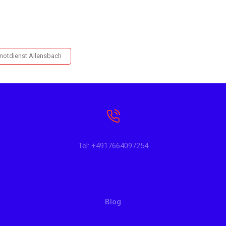
notdienst Allensbach
Tel: +4917664097254
Blog