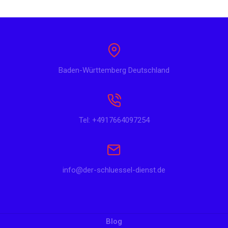
Baden-Württemberg Deutschland
Tel: +4917664097254
info@der-schluessel-dienst.de
Blog