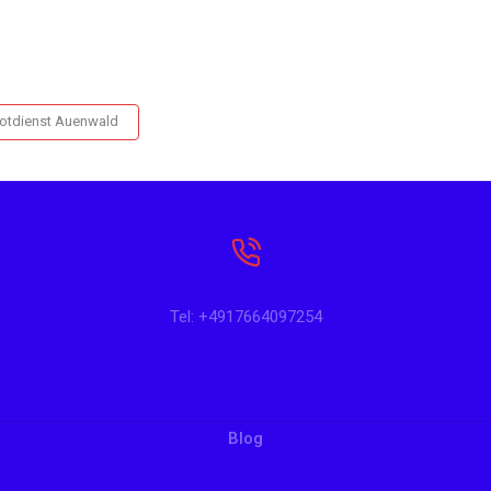
otdienst Auenwald
Tel: +4917664097254
Blog