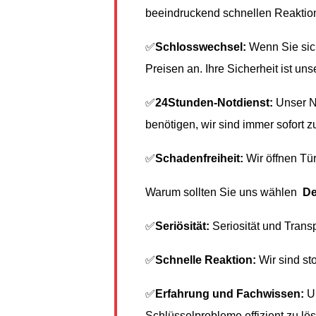
beeindruckend schnellen Reaktionsz
✅
Schlosswechsel:
Wenn Sie sich
Preisen an. Ihre Sicherheit ist unse
✅
24Stunden-Notdienst:
Unser No
benötigen, wir sind immer sofort zu
✅
Schadenfreiheit:
Wir öffnen Tür
Warum sollten Sie uns wählen
De
✅
Seriösität:
Seriosität und Trans
✅
Schnelle Reaktion:
Wir sind sto
✅
Erfahrung und Fachwissen:
Un
Schlüsselprobleme effizient zu lö