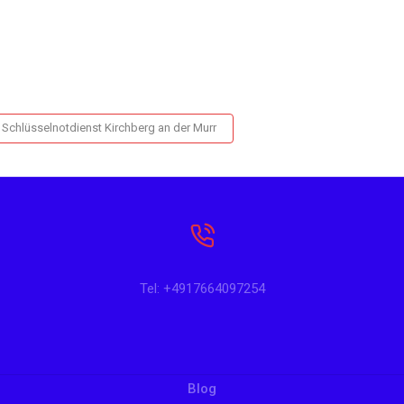
Schlüsselnotdienst Kirchberg an der Murr
Tel: +4917664097254
Blog