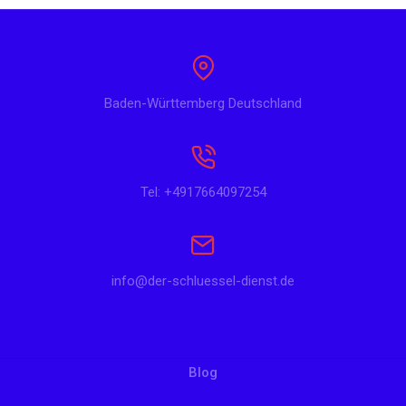
Baden-Württemberg Deutschland
Tel: +4917664097254
info@der-schluessel-dienst.de
Blog