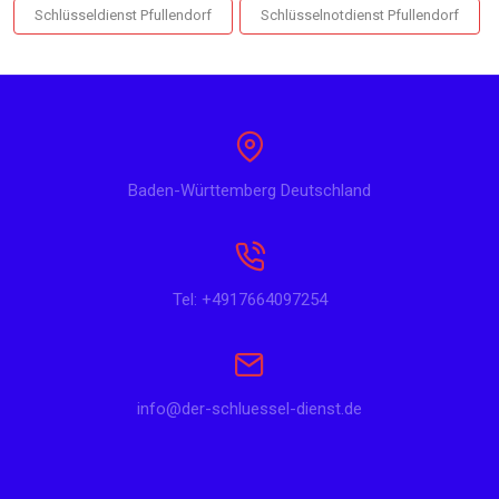
Schlüsseldienst Pfullendorf
Schlüsselnotdienst Pfullendorf
Baden-Württemberg Deutschland
Tel: +4917664097254
info@der-schluessel-dienst.de