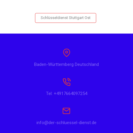
Schlüsseldienst Stuttgart Ost
Baden-Württemberg Deutschland
Tel: +4917664097254
info@der-schluessel-dienst.de