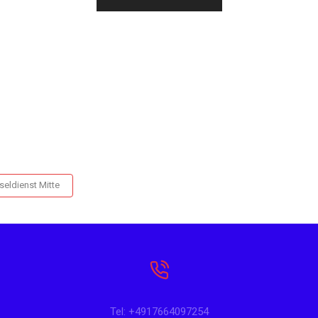
seldienst Mitte
Tel: +4917664097254