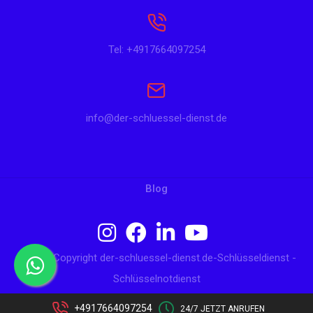
Tel: +4917664097254
info@der-schluessel-dienst.de
Blog
© 2024 Copyright der-schluessel-dienst.de-Schlüsseldienst -
Schlüsselnotdienst
+4917664097254
24/7 JETZT ANRUFEN