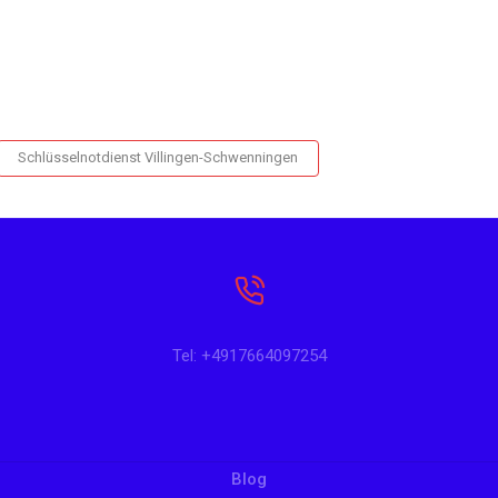
Schlüsselnotdienst Villingen-Schwenningen
Tel: +4917664097254
Blog