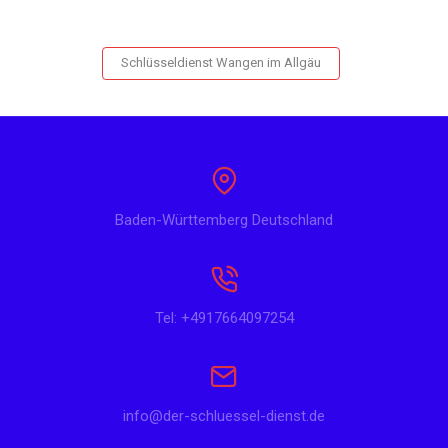
Schlüsseldienst Wangen im Allgäu
Baden-Württemberg Deutschland
Tel: +4917664097254
info@der-schluessel-dienst.de