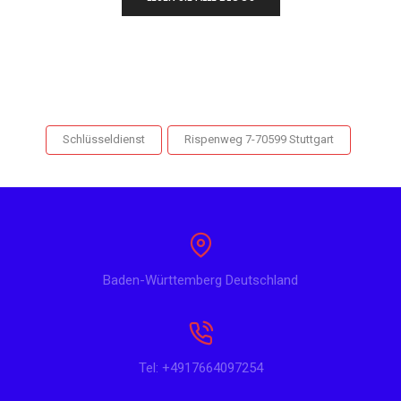
Schlüsseldienst
Rispenweg 7-70599 Stuttgart
Baden-Württemberg Deutschland
Tel: +4917664097254