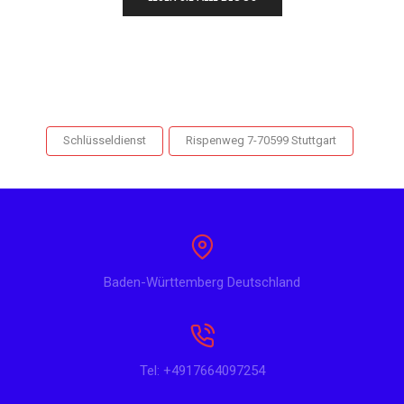
Schlüsseldienst
Rispenweg 7-70599 Stuttgart
Baden-Württemberg Deutschland
Tel: +4917664097254